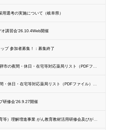
)採用選考の実施について（岐阜県）
習会’26.10.4Web開催
シップ 参加者募集！：募集終了
【更新】郡上市、瑞浪市、下呂市、飛騨市の夜間・休日・在宅等対応薬局リスト（PDFファイ...
【更新】郡上市、瑞浪市、下呂市の夜間・休日・在宅等対応薬局リスト（PDFファイル）20...
修会’26.9.27開催
令和8年度 現代的な健康課題（がん教育等）理解増進事業 がん教育教材活用研修会及びがん...